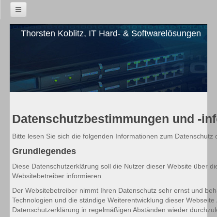
Home
Thorsten Koblitz, IT Hard- & Softwarelösungen
Neuigkeiten
Dienstleistungen
Software-Entwicklung
Erstellung von Webanwendungen
Datenschutzbestimmungen und -in
IT-Sicherheit
Bitte lesen Sie sich die folgenden Informationen zum Datenschutz 
Netzwerkbetreuung
Grundlegendes
Diese Datenschutzerklärung soll die Nutzer dieser Website übe
Firewall und VPN
Websitebetreiber informieren.
EDV-Ausstattung
Der Websitebetreiber nimmt Ihren Datenschutz sehr ernst und beh
Technologien und die ständige Weiterentwicklung dieser Webseit
Beratung (Consulting)
Datenschutzerklärung in regelmäßigen Abständen wieder durchzules