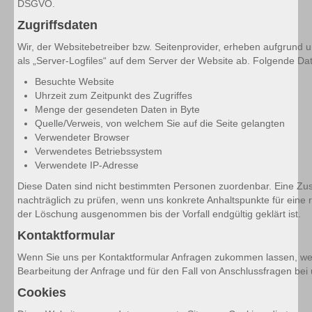
DSGVO.
Suchmaschinenoptimierung
Zugriffsdaten
PC-Service für Privatkunden
Wir, der Websitebetreiber bzw. Seitenprovider, erheben aufgrund un
als „Server-Logfiles“ auf dem Server der Website ab. Folgende Dat
Produkte
Besuchte Website
Uhrzeit zum Zeitpunkt des Zugriffes
Terminplanungstool
Menge der gesendeten Daten in Byte
Quelle/Verweis, von welchem Sie auf die Seite gelangten
Zugferd / XRechnung Erweiterung für orgaMAX
Verwendeter Browser
Verwendetes Betriebssystem
Kontakt
Verwendete IP-Adresse
Datenschutz
Diese Daten sind nicht bestimmten Personen zuordenbar. Eine Zu
nachträglich zu prüfen, wenn uns konkrete Anhaltspunkte für ei
der Löschung ausgenommen bis der Vorfall endgültig geklärt ist.
Impressum
Kontaktformular
Wenn Sie uns per Kontaktformular Anfragen zukommen lassen, we
Bearbeitung der Anfrage und für den Fall von Anschlussfragen bei u
Cookies