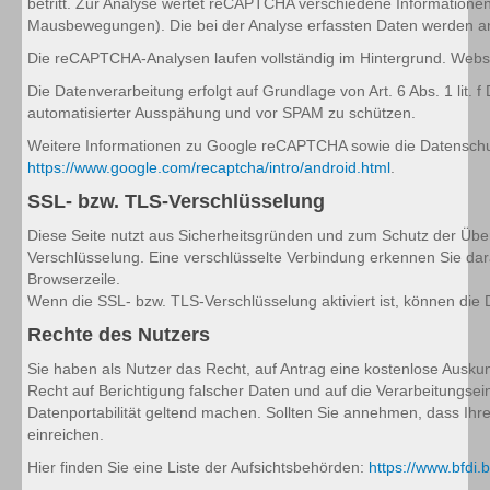
betritt. Zur Analyse wertet reCAPTCHA verschiedene Informationen
Mausbewegungen). Die bei der Analyse erfassten Daten werden an 
Die reCAPTCHA-Analysen laufen vollständig im Hintergrund. Websit
Die Datenverarbeitung erfolgt auf Grundlage von Art. 6 Abs. 1 lit
automatisierter Ausspähung und vor SPAM zu schützen.
Weitere Informationen zu Google reCAPTCHA sowie die Datenschu
https://www.google.com/recaptcha/intro/android.html
.
SSL- bzw. TLS-Verschlüsselung
Diese Seite nutzt aus Sicherheitsgründen und zum Schutz der Übert
Verschlüsselung. Eine verschlüsselte Verbindung erkennen Sie dara
Browserzeile.
Wenn die SSL- bzw. TLS-Verschlüsselung aktiviert ist, können die D
Rechte des Nutzers
Sie haben als Nutzer das Recht, auf Antrag eine kostenlose Ausk
Recht auf Berichtigung falscher Daten und auf die Verarbeitungse
Datenportabilität geltend machen. Sollten Sie annehmen, dass Ih
einreichen.
Hier finden Sie eine Liste der Aufsichtsbehörden:
https://www.bfdi.