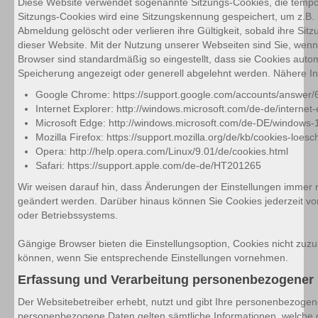
Diese Website verwendet sogenannte Sitzungs-Cookies, die tempor
Sitzungs-Cookies wird eine Sitzungskennung gespeichert, um z.B.
Abmeldung gelöscht oder verlieren ihre Gültigkeit, sobald ihre Sit
dieser Website. Mit der Nutzung unserer Webseiten sind Sie, wenn
Browser sind standardmäßig so eingestellt, dass sie Cookies automa
Speicherung angezeigt oder generell abgelehnt werden. Nähere In
Google Chrome: https://support.google.com/accounts/answer
Internet Explorer: http://windows.microsoft.com/de-de/interne
Microsoft Edge: http://windows.microsoft.com/de-DE/windows-
Mozilla Firefox: https://support.mozilla.org/de/kb/cookies-loe
Opera: http://help.opera.com/Linux/9.01/de/cookies.html
Safari: https://support.apple.com/de-de/HT201265
Wir weisen darauf hin, dass Änderungen der Einstellungen immer n
geändert werden. Darüber hinaus können Sie Cookies jederzeit von
oder Betriebssystems.
Gängige Browser bieten die Einstellungsoption, Cookies nicht zuzu
können, wenn Sie entsprechende Einstellungen vornehmen.
Erfassung und Verarbeitung personenbezogener
Der Websitebetreiber erhebt, nutzt und gibt Ihre personenbezogene
personenbezogene Daten gelten sämtliche Informationen, welche d