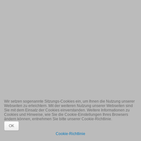
Suchmaschinenoptimierung
PC-Service für Privatkunden
Produkte
Terminplanungstool
Zugferd / XRechnung Erweiterung für orgaMAX
Kontakt
Datenschutz
Impressum
Wir setzen sogenannte Sitzungs-Cookies ein, um Ihnen die Nutzung unserer
Webseiten zu erleichtern. Mit der weiteren Nutzung unserer Webseiten sind
Sie mit dem Einsatz der Cookies einverstanden. Weitere Informationen zu
Cookies und Hinweise, wie Sie die Cookie-Einstellungen Ihres Browsers
ändern können, entnehmen Sie bitte unserer Cookie-Richtlinie.
OK
Cookie-Richtlinie